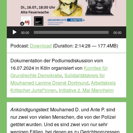
Audio-
00:00
00:00
Player
Podcast:
Download
(Duration: 2:14:28 — 177.4MB)
Dokumentation der Podiumsdiskussion vom
16.07.2024 in Köln organisiert von
Komitee für
Grundrechte Demokratie
,
Solidaritätskreis für
Mouhamed Lamine Dramé Dortmund
,
Arbeitskreis
Kritischer Jurist*innen
,
Initiative 2. Mai Mannheim
Ankündigungstext:
Mouhamed D. und Ante P. sind
nur zwei von vielen Menschen, die von der Polizei
getötet wurden. Und es sind zwei von nur sehr
wenigen Fällen, bei denen es zu Gerichtsprozessen