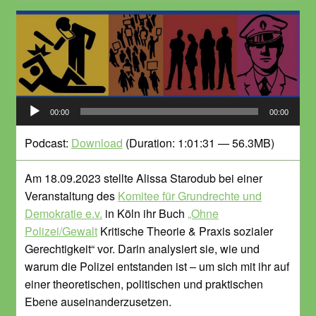
Audio-
00:00
00:00
Player
Podcast:
Download
(Duration: 1:01:31 — 56.3MB)
Am 18.09.2023 stellte Alissa Starodub bei einer
Veranstaltung des
Komitee für Grundrechte und
Demokratie e.v.
in Köln ihr Buch
„Ohne
Polizei/Gewalt
Kritische Theorie & Praxis sozialer
Gerechtigkeit“ vor. Darin analysiert sie, wie und
warum die Polizei entstanden ist – um sich mit ihr auf
einer theoretischen, politischen und praktischen
Ebene auseinanderzusetzen.