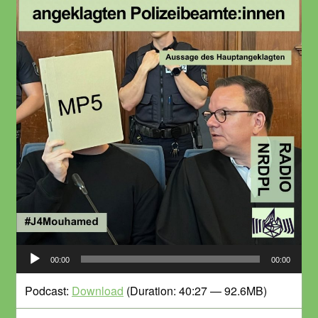
Audio-
00:00
00:00
Player
Podcast:
Download
(Duration: 40:27 — 92.6MB)