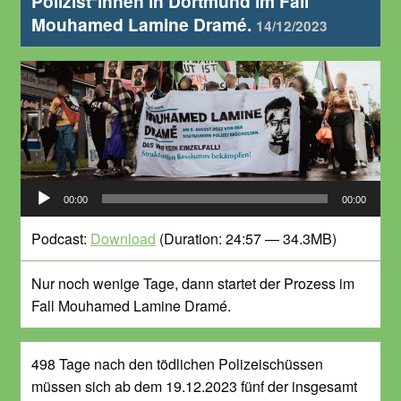
Polizist*innen in Dortmund im Fall
Mouhamed Lamine Dramé.
14/12/2023
Audio-
00:00
00:00
Player
Podcast:
Download
(Duration: 24:57 — 34.3MB)
Nur noch wenige Tage, dann startet der Prozess im
Fall Mouhamed Lamine Dramé.
498 Tage nach den tödlichen Polizeischüssen
müssen sich ab dem 19.12.2023 fünf der insgesamt