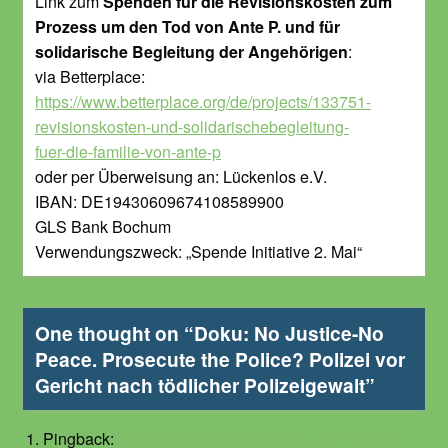
Link zum
Spenden für die Revisionskosten zum
Prozess um den Tod von Ante P. und für
solidarische Begleitung der Angehörigen
:
via Betterplace:
https://www.betterplace.org/de/projects/133751-
revisionskosten-und-solidarischebegleitung-
fuer-die-familie-von-ante-p
oder per Überweisung an: Lückenlos e.V.
IBAN: DE19430609674108589900
GLS Bank Bochum
Verwendungszweck: „Spende Initiative 2. Mai“
One thought on “
Doku: No Justice-No
Peace. Prosecute the Police? Polizei vor
Gericht nach tödlicher Polizeigewalt
”
Pingback:
Aufzeichnung: No Justice – No Peace!