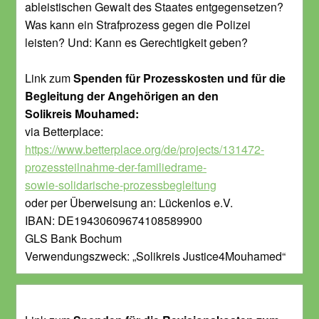
ableistischen Gewalt des Staates entgegensetzen?
Was kann ein Strafprozess gegen die Polizei
leisten? Und: Kann es Gerechtigkeit geben?
Link zum
Spenden für Prozesskosten und für die
Begleitung der Angehörigen an den
Solikreis Mouhamed:
via Betterplace:
https://www.betterplace.org/de/projects/131472-
prozessteilnahme-der-familiedrame-
sowie-solidarische-prozessbegleitung
oder per Überweisung an: Lückenlos e.V.
IBAN: DE19430609674108589900
GLS Bank Bochum
Verwendungszweck: „Solikreis Justice4Mouhamed“