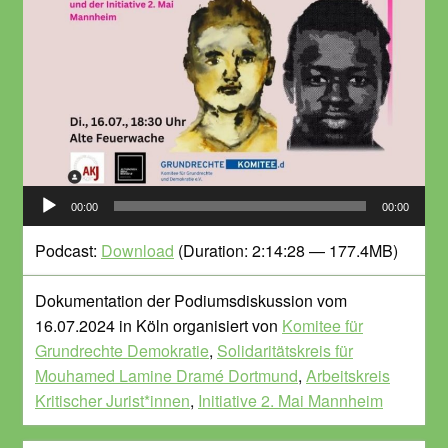
Audio-
00:00
00:00
Player
Podcast:
Download
(Duration: 2:14:28 — 177.4MB)
Dokumentation der Podiumsdiskussion vom
16.07.2024 in Köln organisiert von
Komitee für
Grundrechte Demokratie
,
Solidaritätskreis für
Mouhamed Lamine Dramé Dortmund
,
Arbeitskreis
Kritischer Jurist*innen
,
Initiative 2. Mai Mannheim