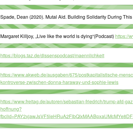
Spade, Dean (2020). Mutal Aid. Building Solidarity During This 
Margaret Killjoy, „Live like the world is dying“(Podcast)
https://
https://blogs.taz.de/dissenspodcast/maennlichkeit
https://www.akweb.de/ausgaben/675/postkapitalistische-mensch
kontroverse-zwischen-donna-haraway-und-sophie-lewis
https://www.freitag.de/autoren/sebastian-friedrich/trump-afd-gaz
hoffnung?
fbclid=PAY2xjawJsVF5leHRuA2FlbQIxMAABpxaUMcMYe8