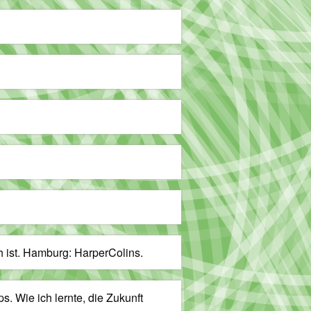
ch ist. Hamburg: HarperColins.
s. Wie ich lernte, die Zukunft