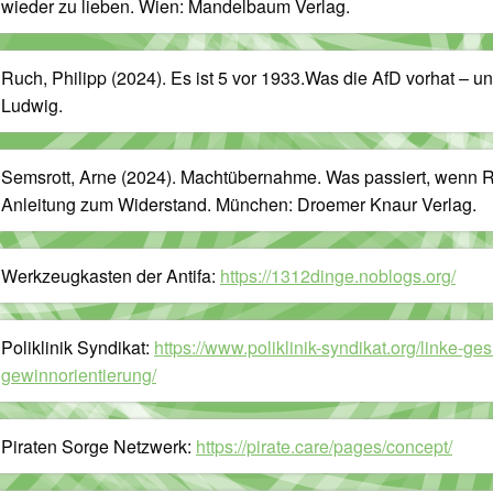
wieder zu lieben. Wien: Mandelbaum Verlag.
Ruch, Philipp (2024). Es ist 5 vor 1933.Was die AfD vorhat – u
Ludwig.
Semsrott, Arne (2024). Machtübernahme. Was passiert, wenn Re
Anleitung zum Widerstand. München: Droemer Knaur Verlag.
Werkzeugkasten der Antifa:
https://1312dinge.noblogs.org/
Poliklinik Syndikat:
https://www.poliklinik-syndikat.org/linke-ges
gewinnorientierung/
Piraten Sorge Netzwerk:
https://pirate.care/pages/concept/