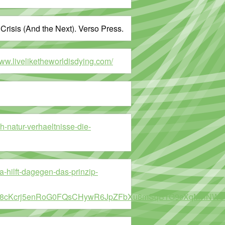
Crisis (And the Next). Verso Press.
www.liveliketheworldisdying.com/
-natur-verhaeltnisse-die-
a-hilft-dagegen-das-prinzip-
DF8cKcrj5enRoG0FQsCHywR6JpZFbXu8mSqB1G9cXqMviNW8