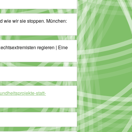
nd wie wir sie stoppen. München:
chtsextremisten regieren | Eine
undheitsprojekte-statt-