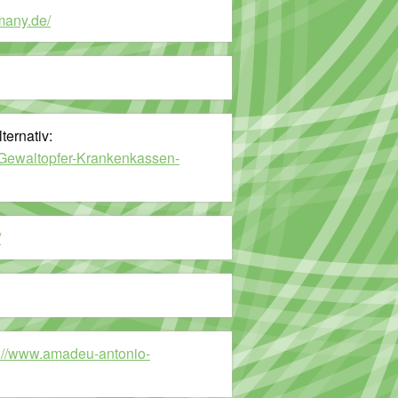
many.de/
lternativ:
-Gewaltopfer-Krankenkassen-
/
s://www.amadeu-antonio-