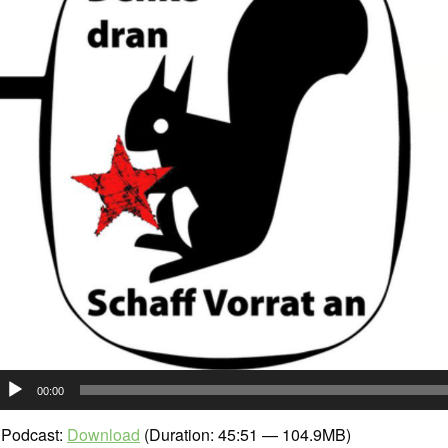
udio-
00:00
layer
Podcast:
Download
(Duration: 45:51 — 104.9MB)