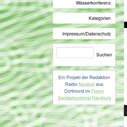
Wasserkonferenz
Kategorien
Impressum/Datenschutz
Suchen
Suchen
Ein Projekt der Redaktion
Radio
Nordpol
aus
Dortmund im
Freien
Senderkombinat Hamburg
A
P