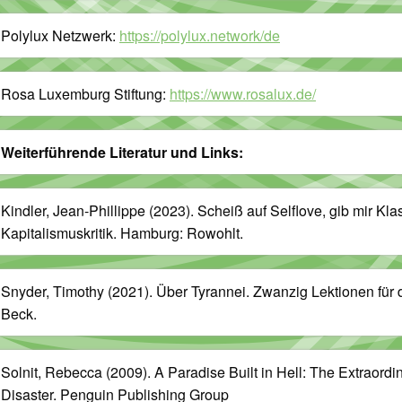
Polylux Netzwerk:
https://polylux.network/de
Rosa Luxemburg Stiftung:
https://www.rosalux.de/
Weiterführende Literatur und Links:
Kindler, Jean-Phillippe (2023). Scheiß auf Selflove, gib mir K
Kapitalismuskritik. Hamburg: Rowohlt.
Snyder, Timothy (2021). Über Tyrannei. Zwanzig Lektionen für
Beck.
Solnit, Rebecca (2009). A Paradise Built in Hell: The Extraord
Disaster. Penguin Publishing Group