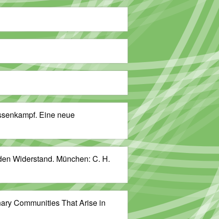
lassenkampf. Eine neue
 den Widerstand. München: C. H.
inary Communities That Arise in