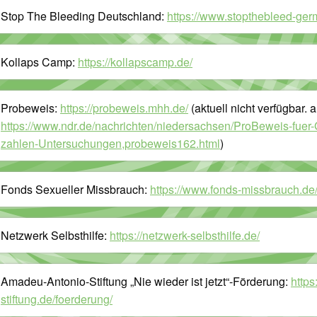
Stop The Bleeding Deutschland:
https://www.stopthebleed-ger
Kollaps Camp:
https://kollapscamp.de/
Probeweis:
https://probeweis.mhh.de/
(aktuell nicht verfügbar. a
https://www.ndr.de/nachrichten/niedersachsen/ProBeweis-fuer
zahlen-Untersuchungen,probeweis162.html
)
Fonds Sexueller Missbrauch:
https://www.fonds-missbrauch.de
Netzwerk Selbsthilfe:
https://netzwerk-selbsthilfe.de/
Amadeu-Antonio-Stiftung „Nie wieder ist jetzt“-Förderung:
http
stiftung.de/foerderung/