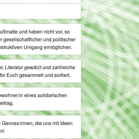
um
die
Lautstärke
zu
ußmatte und haben nicht vor, so
regeln.
 gesellschaftlicher und politischer
nstruktiven Umgang ermöglichen.
, Literatur gewälzt und zahlreiche
 für Euch gesammelt und sortiert.
Bewohner:in eines solidarischen
eitrag.
 Genoss:innen, die uns mit Ideen
n!