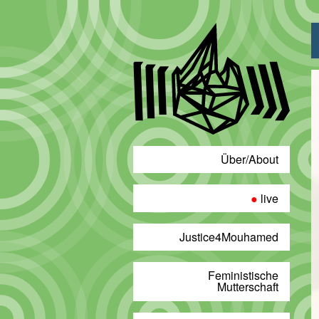
Über/About
live
Justice4Mouhamed
Feministische
Mutterschaft