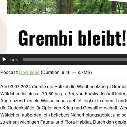
udio-
00:00
layer
Podcast:
Download
(Duration: 9:40 — 8.7MB)
Am 03.07.2024 räumte die Polizei die Waldbesetzung #Grembib
Wäldchen ist ein ca. 70-80 ha großer, von Forstwirtschaft freier
Angrenzend an ein Wasserschutzgebiet liegt er in einem Land
die Gedenkstätte für Opfer von Krieg und Gewaltherrschaft. We
Wäldchen außerdem ein beliebtes Naherholungsgebiet und sei
zu einem wichtigen Fauna- und Flora-Habitat. Durch den gepl