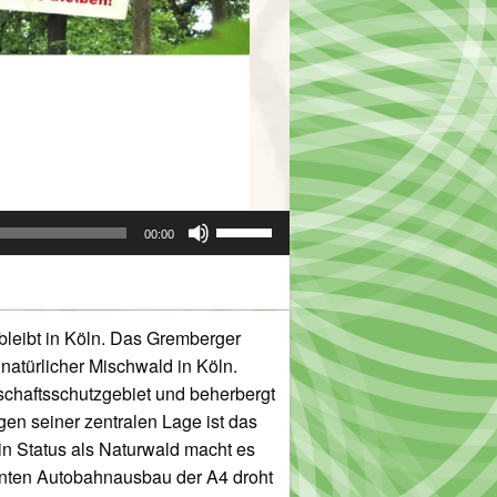
Pfeiltasten
00:00
Hoch/Runter
benutzen,
um
die
leibt in Köln. Das Gremberger
Lautstärke
, natürlicher Mischwald in Köln.
zu
schaftsschutzgebiet und beherbergt
regeln.
gen seiner zentralen Lage ist das
n Status als Naturwald macht es
anten Autobahnausbau der A4 droht