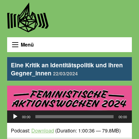
Menü
Eine Kritik an Identitätspolitik und ihren
Gegner_innen
22/03/2024
Audio-
00:00
00:00
Player
Podcast:
Download
(Duration: 1:00:36 — 79.8MB)