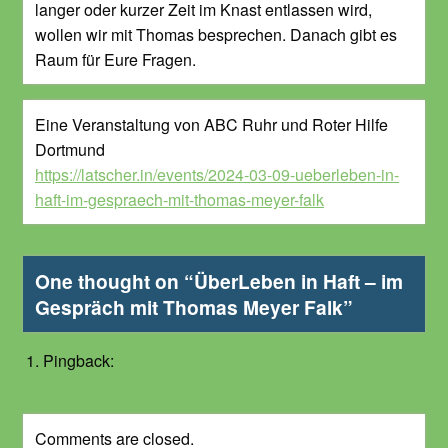
langer oder kurzer Zeit im Knast entlassen wird,
wollen wir mit Thomas besprechen. Danach gibt es
Raum für Eure Fragen.
Eine Veranstaltung von ABC Ruhr und Roter Hilfe
Dortmund
https://latscher.in/events/2024-03-09-ueberleben-in-
haft-im-gespraech-mit-thomas-meyer-falk
One thought on “
ÜberLeben in Haft – im
Gespräch mit Thomas Meyer Falk
”
Pingback:
Nordpol: ein Gespräch mit Thomas –
Startseite
Comments are closed.