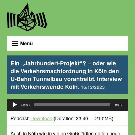
Menü
Ein „Jahrhundert-Projekt“? – oder wie
die Verkehrsmachtordnung in Köln den
U-Bahn Tunnelbau vorantreibt. Interview
mit Verkehrswende Köln.
16/12/2023
Audio-
00:00
00:00
Player
Podcast:
Download
(Duration: 33:40 — 21.0MB)
Auch in Köln wie in vielen Großstädten gelten neue