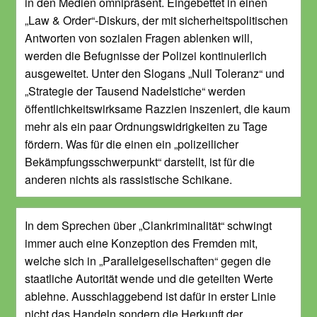
in den Medien omnipräsent. Eingebettet in einen
„Law & Order“-Diskurs, der mit sicherheitspolitischen
Antworten von sozialen Fragen ablenken will,
werden die Befugnisse der Polizei kontinuierlich
ausgeweitet. Unter den Slogans „Null Toleranz“ und
„Strategie der Tausend Nadelstiche“ werden
öffentlichkeitswirksame Razzien inszeniert, die kaum
mehr als ein paar Ordnungswidrigkeiten zu Tage
fördern. Was für die einen ein „polizeilicher
Bekämpfungsschwerpunkt“ darstellt, ist für die
anderen nichts als rassistische Schikane.
In dem Sprechen über „Clankriminalität“ schwingt
immer auch eine Konzeption des Fremden mit,
welche sich in „Parallelgesellschaften“ gegen die
staatliche Autorität wende und die geteilten Werte
ablehne. Ausschlaggebend ist dafür in erster Linie
nicht das Handeln sondern die Herkunft der