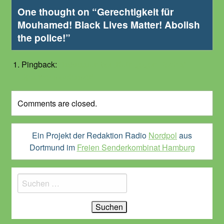
One thought on “
Gerechtigkeit für
Mouhamed! Black Lives Matter! Abolish
the police!
”
Pingback:
Diskussion bei „Köln gegen Rechts“ –
#justice4mouhamed
Comments are closed.
Ein Projekt der Redaktion Radio
Nordpol
aus
Dortmund im
Freien Senderkombinat Hamburg
Suchen
nach: