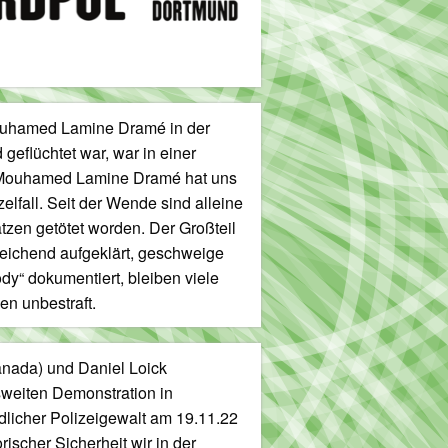
Mouhamed Lamine Dramé in der
eflüchtet war, war in einer
n Mouhamed Lamine Dramé hat uns
elfall. Seit der Wende sind alleine
zen getötet worden. Der Großteil
nreichend aufgeklärt, geschweige
y“ dokumentiert, bleiben viele
en unbestraft.
nada) und Daniel Loick
weiten Demonstration in
icher Polizeigewalt am 19.11.22
ischer Sicherheit wir in der