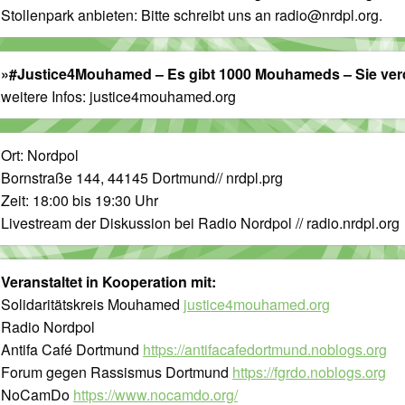
Stollenpark anbieten: Bitte schreibt uns an radio@nrdpl.org.
»#Justice4Mouhamed – Es gibt 1000 Mouhameds – Sie verd
weitere Infos: justice4mouhamed.org
Ort: Nordpol
Bornstraße 144, 44145 Dortmund// nrdpl.prg
Zeit: 18:00 bis 19:30 Uhr
Livestream der Diskussion bei Radio Nordpol // radio.nrdpl.org
Veranstaltet in Kooperation mit:
Solidaritätskreis Mouhamed
justice4mouhamed.org
Radio Nordpol
Antifa Café Dortmund
https://antifacafedortmund.noblogs.org
Forum gegen Rassismus Dortmund
https://fgrdo.noblogs.org
NoCamDo
https://www.nocamdo.org/