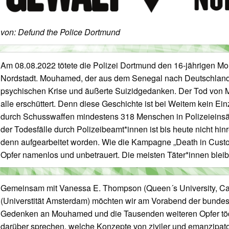
von: Defund the Police Dortmund
Am 08.08.2022 tötete die Polizei Dortmund den 16-jährigen 
Nordstadt. Mouhamed, der aus dem Senegal nach Deutschland g
psychischen Krise und äußerte Suizidgedanken. Der Tod vo
alle erschüttert. Denn diese Geschichte ist bei Weitem kein Einz
durch Schusswaffen mindestens 318 Menschen in Polizeieinsät
der Todesfälle durch Polizeibeamt*innen ist bis heute nicht hi
denn aufgearbeitet worden. Wie die Kampagne „Death in Custod
Opfer namenlos und unbetrauert. Die meisten Täter*innen bleib
Gemeinsam mit Vanessa E. Thompson (Queen´s University, Ca
(Universtität Amsterdam) möchten wir am Vorabend der bundes
Gedenken an Mouhamed und die Tausenden weiteren Opfer tödl
darüber sprechen, welche Konzepte von ziviler und emanzipator