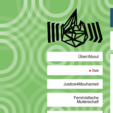
Über/About
live
Justice4Mouhamed
Feministische
Mutterschaft