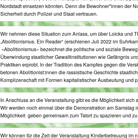
Nordstadt einsetzen könnten. Denn die Bewohner*innen der Nor
Sicherheit durch Polizei und Staat vertrauen.
Wir nehmen diese Situation zum Anlass, um über Loicks und
„Abolitionismus. Ein Reader“ (erschienen Juli 2022 im Suhrka
»Abolitionismus« bezeichnet die politische und soziale Beweg
Überwindung staatlicher Gewaltinstitutionen wie Gefängnis und 
Praktiken erprobt. In der Tradition des Kampfes gegen die V
betonen Abolitionist:innen die rassistische Geschichte staatli
Komplizenschaft mit Formen kapitalistischer Ausbeutung und p
In Anschluss an die Veranstaltung gibt es die Möglichkeit sic
Wir werden noch einmal über die Demonstration am Samstag in
Möglichkeit geben gemeinsam zum Tatort zu spazieren und zu
Wir können für die Zeit der Veranstaltung Kinderbetreuung im 