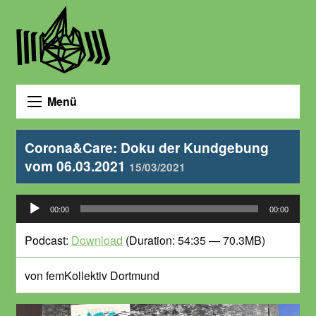
Menü
Corona&Care: Doku der Kundgebung
vom 06.03.2021
15/03/2021
Audio-
00:00
00:00
Player
Podcast:
Download
(Duration: 54:35 — 70.3MB)
von femKollektiv Dortmund