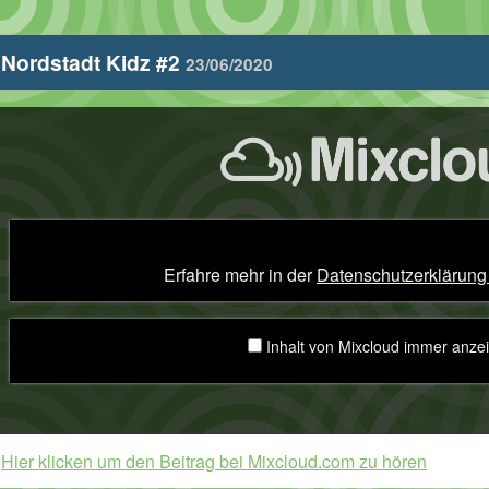
Nordstadt Kidz #2
23/06/2020
Nordstadt
idz
2“
on
ixcloud
nzeigen
Erfahre mehr in der
Datenschutzerklärung
Inhalt von Mixcloud immer anze
Hier klicken um den Beitrag bei Mixcloud.com zu hören