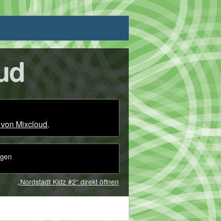
 von Mixcloud
.
igen
„Nordstadt Kidz #2“ direkt öffnen