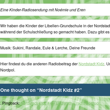
Eine Kinder-Radiosendung mit Noémie und Eren
Wir haben die Kinder der Libellen-Grundschule in der Nordstadt
während der Schulschließung so gemacht haben. Dazu gibt es 
Musik: Sukini, Randale, Eule & Lerche, Deine Freunde
Hier findest du die anderen Radiobeitrag der
Nordstadt Kidz
. U
Nordpol.
One thought on “
Nordstadt Kidz #2
”
Pingback:
Nordstadt Kidz #4 – Lützerath – radio nordpol