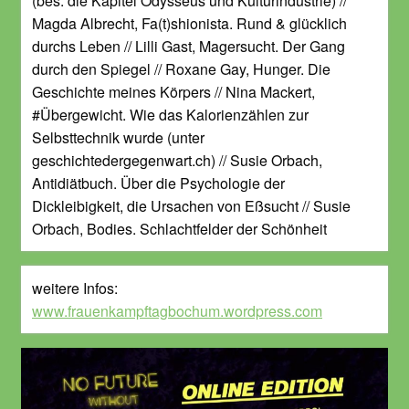
(bes. die Kapitel Odysseus und Kulturindustrie) //
Magda Albrecht, Fa(t)shionista. Rund & glücklich
durchs Leben // Lilli Gast, Magersucht. Der Gang
durch den Spiegel // Roxane Gay, Hunger. Die
Geschichte meines Körpers // Nina Mackert,
#Übergewicht. Wie das Kalorienzählen zur
Selbsttechnik wurde (unter
geschichtedergegenwart.ch) // Susie Orbach,
Antidiätbuch. Über die Psychologie der
Dickleibigkeit, die Ursachen von Eßsucht // Susie
Orbach, Bodies. Schlachtfelder der Schönheit
weitere Infos:
www.frauenkampftagbochum.wordpress.com