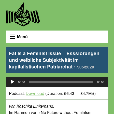
Menü
Fat is a Feminist Issue – Essstörungen
und weibliche Subjektivität im
kapitalistischen Patriarchat
17/05/2020
Audio-
00:00
00:00
Player
Podcast:
Download
(Duration: 56:43 — 84.7MB)
von Koschka Linkerhand.
Im Rahmen von »No Future without Feminism –