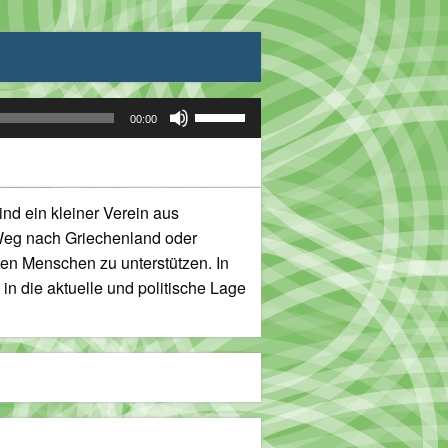
Pfeiltasten
00:00
Hoch/Runter
benutzen,
um
die
nd ein kleiner Verein aus
Lautstärke
n Weg nach Griechenland oder
zu
ten Menschen zu unterstützen. In
regeln.
n die aktuelle und politische Lage