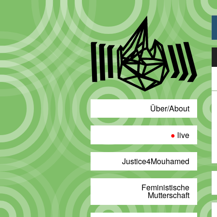
A
P
Über/About
live
Justice4Mouhamed
Feministische
Mutterschaft