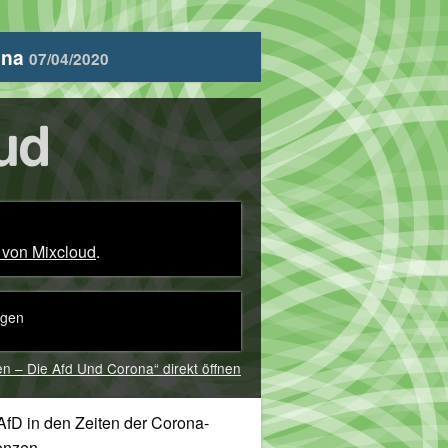
ona
07/04/2020
 von Mixcloud
.
igen
 – Die Afd Und Corona“ direkt öffnen
AfD in den Zeiten der Corona-
enzen.