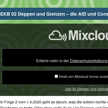
EKB 02 Deppen und Grenzen – die AfD und Cor
Ekb
2
eppen
nd
renzen
ie
fd
nd
orona“
Erfahre mehr in der
Datenschutzerklärung
on
ixcloud
nzeigen
Inhalt von Mixcloud immer anze
„Ekb 02 Deppen Und Grenzen
In Folge 2 vom 1.4.2020 geht es darum, was die extrem rechte 
Pandemie so treibt. Oder eben nicht. Kurz: Um Deppen und Gr