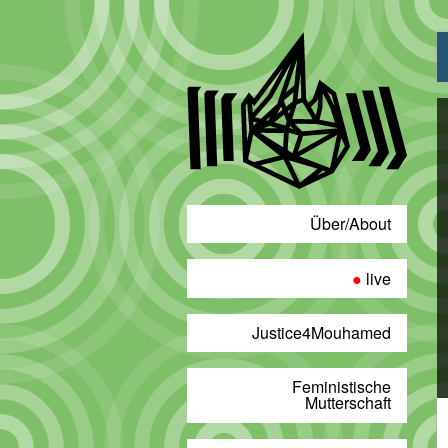
„
0
D
U
G
–
D
A
Über/About
U
C
v
live
M
a
Justice4Mouhamed
Feministische
Mutterschaft