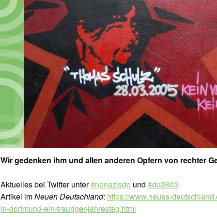
Wir gedenken ihm und allen anderen Opfern von rechter G
Aktuelles bei Twitter unter
#nonazisdo
und
#do2803
Artikel im
Neuen Deutschland
:
https://www.neues-deutschland.
in-dortmund-ein-trauriger-jahrestag.html