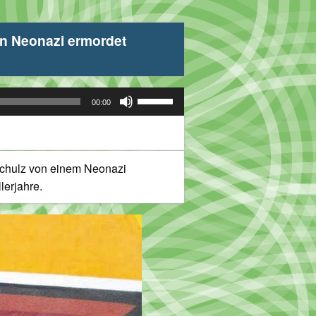
on Neonazi ermordet
Pfeiltasten
00:00
Hoch/Runter
benutzen,
um
die
Schulz von einem Neonazi
Lautstärke
lerjahre.
zu
regeln.