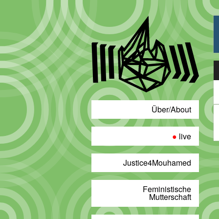
A
P
Über/About
live
Justice4Mouhamed
Feministische
Mutterschaft