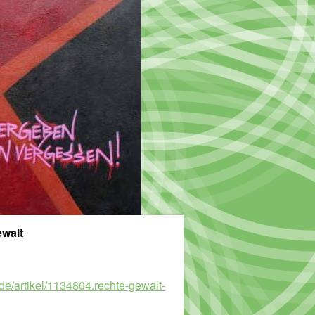
ewalt
de/artikel/1134804.rechte-gewalt-