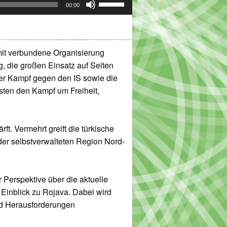
00:00
Hoch/Runter
benutzen,
um
die
mit verbundene Organisierung
Lautstärke
, die großen Einsatz auf Seiten
zu
er Kampf gegen den IS sowie die
regeln.
ten den Kampf um Freiheit,
ft. Vermehrt greift die türkische
der selbstverwalteten Region Nord-
r Perspektive über die aktuelle
n Einblick zu Rojava. Dabei wird
nd Herausforderungen