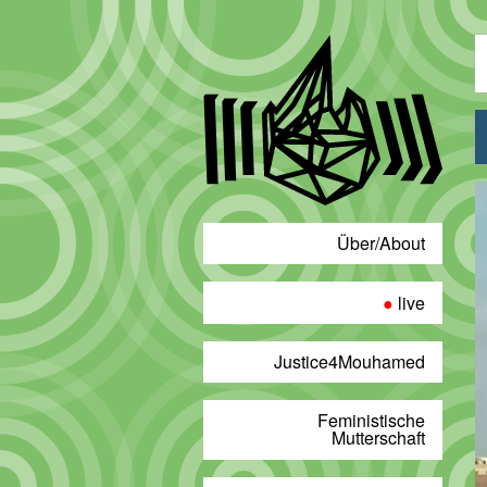
Über/About
live
Justice4Mouhamed
Feministische
Mutterschaft