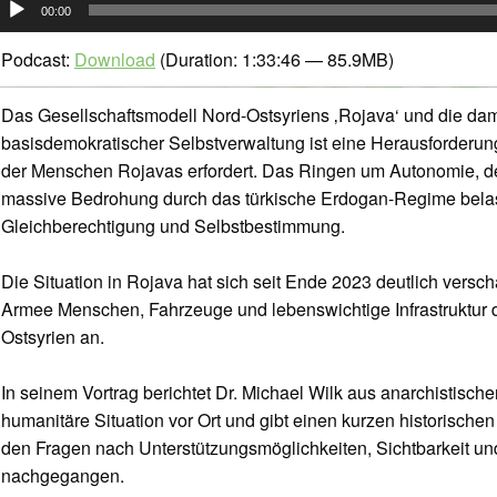
00:00
layer
Podcast:
Download
(Duration: 1:33:46 — 85.9MB)
Das Gesellschaftsmodell Nord-Ostsyriens ‚Rojava‘ und die da
basisdemokratischer Selbstverwaltung ist eine Herausforderung
der Menschen Rojavas erfordert. Das Ringen um Autonomie, d
massive Bedrohung durch das türkische Erdogan-Regime belas
Gleichberechtigung und Selbstbestimmung.
Die Situation in Rojava hat sich seit Ende 2023 deutlich verschär
Armee Menschen, Fahrzeuge und lebenswichtige Infrastruktur 
Ostsyrien an.
In seinem Vortrag berichtet Dr. Michael Wilk aus anarchistische
humanitäre Situation vor Ort und gibt einen kurzen historische
den Fragen nach Unterstützungsmöglichkeiten, Sichtbarkeit u
nachgegangen.