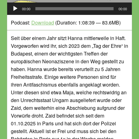
Audio-
00:00
00:00
Player
Podcast:
Download
(Duration: 1:08:39 — 83.6MB)
Seit über einem Jahr sitzt Hanna mittlerweile in Haft.
Vorgeworfen wird ihr, sich 2023 dem „Tag der Ehre“ in
Budapest, einem der wichtigsten Treffen der
europäischen Neonaziszene in den Weg gestellt zu
haben. Hanna wurde bereits verurteilt zu 5 Jahren
Freiheitsstrafe. Einige weitere Personen sind für
ihren Antifaschismus ebenfalls angeklagt worden.
Unter diesen sind etwa Maja, welche rechtswidrig an
den Unrechtsstaat Ungarn ausgeliefert wurde oder
Zaid, dem weiterhin eine Abschiebung aufgrund der
Vorwürfe droht. Zaid befindet sich seit dem
01.10.2025 in Paris und hat sich dort der Polizei
gestellt. Aktuell ist er Frei und muss sich bei den
Behörden in Paris nur 1x in der Woche melden.