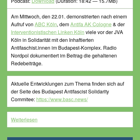
Podcast:
Download
(Duration: 18:42 — 15.7MB)
Am Mittwoch, den 22.01. demonstrierten nach einem
Aufruf von
ABC Köln
, dem
Antifa AK Cologne
& der
Interventionistischen Linken Köln
viele vor der JVA
Köln in Solidarität mit den Inhaftierten
Antifaschist.innen im Budapest-Komplex. Radio
Nordpol dokumentiert im Beitrag die gehaltenen
Redebeiträge.
Aktuelle Entwicklungen zum Thema finden sich auf
der Seite des Budapest Antifascist Solidarity
Commitee:
https://www.basc.news/
Weiterlesen