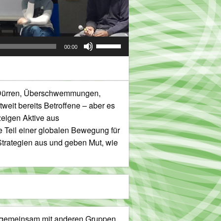
Pfeiltasten
00:00
Hoch/Runter
benutzen,
um
die
r Dürren, Überschwemmungen,
Lautstärke
eit bereits Betroffene – aber es
zu
eigen Aktive aus
regeln.
 Teil einer globalen Bewegung für
 Strategien aus und geben Mut, wie
 gemeinsam mit anderen Gruppen