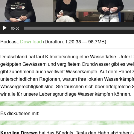
udio-
00:00
layer
Podcast:
Download
(Duration: 1:20:38 — 98.7MB)
Deutschland hat laut Klimaforschung eine Wasserkrise. Unte
gekippten Gewässern und vergiftetem Grundwasser gibt es weltw
gibt zunehmend auch weltweit Wasserkampfe. Auf dem Panel z
unterschiedlichen Regionen, warum ihre lokalen Wasserkämpfe
Wassergerechtigkeit sind. Sie tauschen sich über erfolgreiche
wir alle für unsere Lebensgrundlage Wasser kämpfen können.
Es diskutieren mit:
Karolina Drzewo
hat das Bündnis „Tesla den Hahn abdrehen“