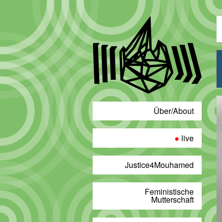
Über/About
live
Justice4Mouhamed
Feministische
Mutterschaft