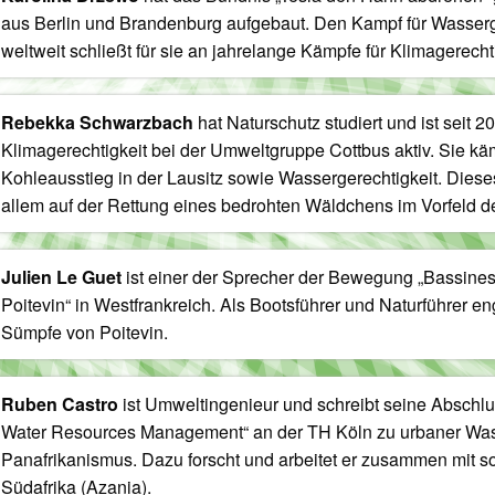
aus Berlin und Brandenburg aufgebaut. Den Kampf für Wasserg
weltweit schließt für sie an jahrelange Kämpfe für Klimagerecht
Rebekka Schwarzbach
hat Naturschutz studiert und ist seit 20
Klimagerechtigkeit bei der Umweltgruppe Cottbus aktiv. Sie kä
Kohleausstieg in der Lausitz sowie Wassergerechtigkeit. Diese
allem auf der Rettung eines bedrohten Wäldchens im Vorfeld 
Julien Le Guet
ist einer der Sprecher der Bewegung „Bassines
Poitevin“ in Westfrankreich. Als Bootsführer und Naturführer eng
Sümpfe von Poitevin.
Ruben Castro
ist Umweltingenieur und schreibt seine Abschlus
Water Resources Management“ an der TH Köln zu urbaner Was
Panafrikanismus. Dazu forscht und arbeitet er zusammen mit 
Südafrika (Azania).