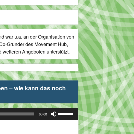
d war u.a. an der Organisation von
st Co-Gründer des Movement Hub,
 weiteren Angeboten unterstützt.
en – wie kann das noch
Pfeiltasten
00:00
Hoch/Runter
benutzen,
um