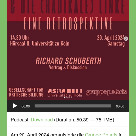
Audio-
00:00
00:00
Player
Podcast:
Download
(Duration: 50:39 — 75.1MB)
Am 20. April 2024 organisierte die
Gruppe Polaris
in