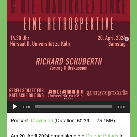
Audio-
00:00
00:00
Player
Podcast:
Download
(Duration: 50:39 — 75.1MB)
Am 20. April 2024 organisierte die
Gruppe Polaris
in