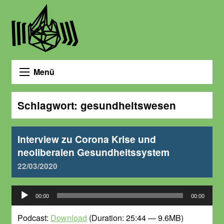
Menü
Schlagwort:
gesundheitswesen
Interview zu Corona Krise und
neoliberalen Gesundheitssystem
22/03/2020
Audio-
00:00
00:00
Player
Podcast:
Download
(Duration: 25:44 — 9.6MB)