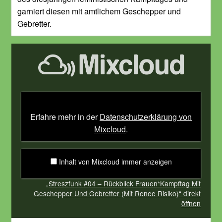
garniert diesen mit amtlichem Geschepper und
Gebretter.
„Streszfunk
#04
–
Rückblick
Frauen*Kampftag
Mit
Geschepper
Und
Gebretter
Erfahre mehr in der
Datenschutzerklärung von
(Mit
Renee
Mixcloud
.
Risiko)“
von
Mixcloud
anzeigen
Inhalt von Mixcloud immer anzeigen
„Streszfunk #04 – Rückblick Frauen*Kampftag Mit
Geschepper Und Gebretter (Mit Renee Risiko)“ direkt
öffnen