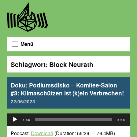
Menü
Schlagwort:
Block Neurath
Doku: Podiumsdisko – Komitee-Salon
#3: Klimaschützen ist (k)ein Verbrechen!
22/06/2023
Audio-
00:00
00:00
Player
Podcast:
Download
(Duration: 55:29 — 76.4MB)