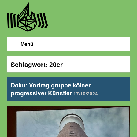
Menü
Schlagwort:
20er
Doku: Vortrag gruppe kölner
progressiver Künstler
17/10/2024