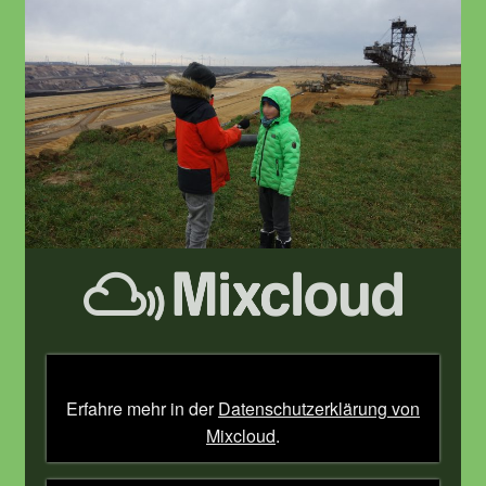
„Nordstadt
Kidz
#4
–
Lützerath“
von
Mixcloud
anzeigen
Erfahre mehr in der
Datenschutzerklärung von
Mixcloud
.