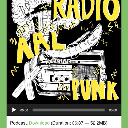
Audio-
00:00
00:00
Player
Podcast:
Download
(Duration: 36:37 — 52.2MB)