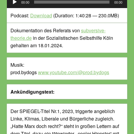
00:00
00:00
Player
Podcast:
Download
(Duration: 1:40:28 — 230.0MB)
Dokumentation des Referats von
subversive-
theorie.de
in der Sozialistischen Selbsthilfe Köln
gehalten am 18.01.2024.
Musik:
prod.bydogs
www.youtube.com/@prod.bydogs
Ankündigungstext:
Der SPIEGEL-Titel Nr.1, 2023, triggerte angeblich
Linke, Klimas, Liberale und Bürgerliche zugleich.
„Hatte Marx doch recht?“ steht in großen Lettern auf
dem Titel, dazu ein tätowierter, „cooler Hippster“ mit