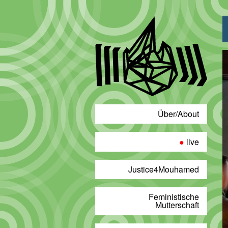
Über/About
live
Justice4Mouhamed
Feministische
Mutterschaft