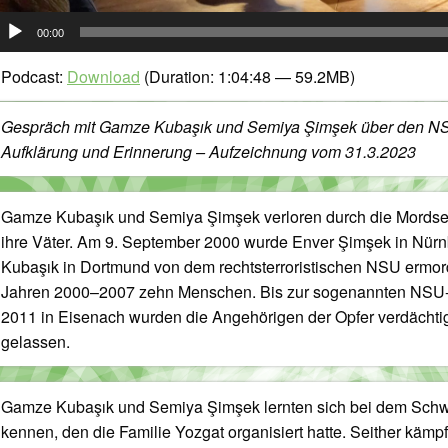
udio-
00:00
layer
Podcast:
Download
(Duration: 1:04:48 — 59.2MB)
Gespräch mit Gamze Kubaşık und Semiya Şimşek über den N
Aufklärung und Erinnerung – Aufzeichnung vom 31.3.2023
Gamze Kubaşık und Semiya Şimşek verloren durch die Mordser
ihre Väter. Am 9. September 2000 wurde Enver Şimşek in Nür
Kubaşık in Dortmund von dem rechtsterroristischen NSU ermord
Jahren 2000–2007 zehn Menschen. Bis zur sogenannten NSU-
2011 in Eisenach wurden die Angehörigen der Opfer verdächtig
gelassen.
Gamze Kubaşık und Semiya Şimşek lernten sich bei dem Schw
kennen, den die Familie Yozgat organisiert hatte. Seither käm