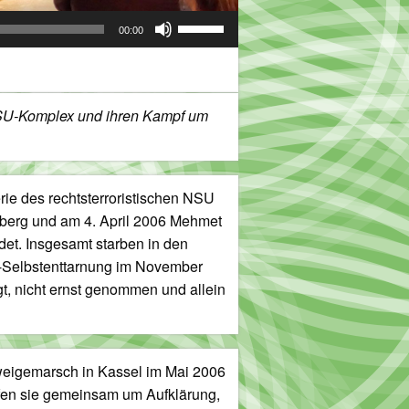
Pfeiltasten
00:00
Hoch/Runter
benutzen,
um
die
SU-Komplex und ihren Kampf um
Lautstärke
zu
regeln.
ie des rechtsterroristischen NSU
nberg und am 4. April 2006 Mehmet
et. Insgesamt starben in den
Selbstenttarnung im November
t, nicht ernst genommen und allein
eigemarsch in Kassel im Mai 2006
pfen sie gemeinsam um Aufklärung,