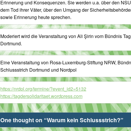
Erinnerung und Konsequenzen. Sie werden u.a. über den NSU
dem Tod ihrer Väter, über den Umgang der Sicherheitsbehörde
sowie Erinnerung heute sprechen.
Moderiert wird die Veranstaltung von Ali Şirin vom Bündnis Tag 
Dortmund.
Eine Veranstaltung von Rosa-Luxemburg-Stiftung NRW, Bündnis 
Schlussstrich Dortmund und Nordpol
https://nrdpl.org/termine/?event_id2=5132
https://tagdersolidaritaet.wordpress.com
One thought on “
Warum kein Schlussstrich?
”