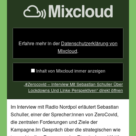
„#Zerocovid
–
Interview
Mit
Sebastian
Schuller
Über
Lockdowns
Und
Erfahre mehr in der
Datenschutzerklärung von
Linke
Perspektiven“
Mixcloud
.
von
Mixcloud
anzeigen
Inhalt von Mixcloud immer anzeigen
„#Zerocovid – Interview Mit Sebastian Schuller Über
Lockdowns Und Linke Perspektiven“ direkt öffnen
Im Interview mit Radio Nordpol erläutert Sebastian
Schuller, einer der Sprecher:innen von ZeroCovid,
die zentralen Forderungen und Ziele der
Kampagne.Im Gespräch über die strategischen wie