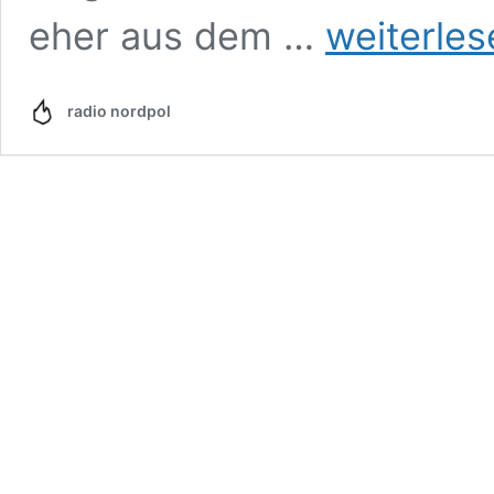
Klimakollaps,
eher aus dem …
weiterles
Faschismus
und
verdammt,
radio nordpol
was
kann
ich
tun?
2/3